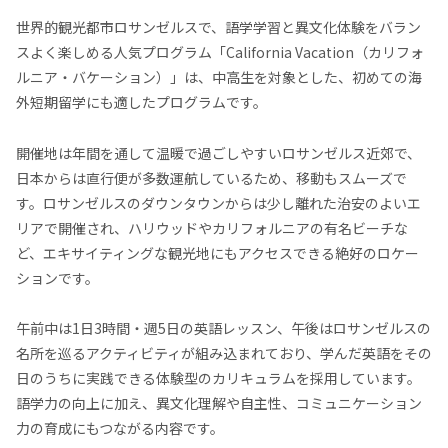
世界的観光都市ロサンゼルスで、語学学習と異文化体験をバラン
スよく楽しめる人気プログラム「California Vacation（カリフォ
ルニア・バケーション）」は、中高生を対象とした、初めての海
外短期留学にも適したプログラムです。
開催地は年間を通して温暖で過ごしやすいロサンゼルス近郊で、
日本からは直行便が多数運航しているため、移動もスムーズで
す。ロサンゼルスのダウンタウンからは少し離れた治安のよいエ
リアで開催され、ハリウッドやカリフォルニアの有名ビーチな
ど、エキサイティングな観光地にもアクセスできる絶好のロケー
ションです。
午前中は1日3時間・週5日の英語レッスン、午後はロサンゼルスの
名所を巡るアクティビティが組み込まれており、学んだ英語をその
日のうちに実践できる体験型のカリキュラムを採用しています。
語学力の向上に加え、異文化理解や自主性、コミュニケーション
力の育成にもつながる内容です。