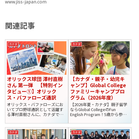
www.jiss-japan.com
関連記事
カナダ
カナダ
オリックス球団 澤村直樹
【カナダ・親子・幼児キ
さん 第一弾 【特別イン
ャンプ】Global College
タビュー①】オリック
ファミリーキャンププロ
ス・バファローズ通訳
グラム（2026年度）
オリックス・バファローズにお
【2026年夏・カナダ】親子留学
いてプロ野球通訳として活躍す
ならGlobal CollegeのFun
る澤村直樹さんに、カナダでの
English Program！5歳から参加
留学から現在のキャリアについ
OK。午前は英語、午後はバンク
てお話を伺いしました。
ーバー観光やアクティビティ満
載の期間限定キャンプです。
カナダ
カナダ