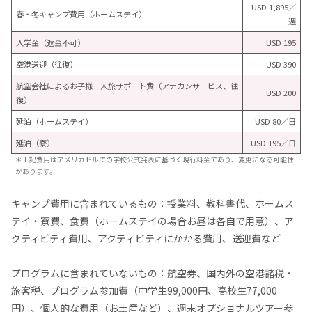
USD 1,895／
春・冬キャンプ費用（ホームステイ）
週
入学金（返金不可）
USD 195
空港送迎（往復）
USD 390
航空会社によるお子様一人旅サポート費（アナカンサービス、往
USD 200
復）
延泊（ホームステイ）
USD 80／日
延泊（寮）
USD 195／日
＊上記費用はアメリカドルでの学校公式発表に基づく現行料金であり、変更になる可能性
があります。
キャンプ費用に含まれているもの：授業料、教科書代、ホームス
テイ・寮費、食費（ホームステイの場合お昼は各自で用意）、ア
クティビティ費用、アクティビティにかかる費用、送迎費など
プログラムに含まれていないもの：航空券、国内外の空港諸税・
旅客税、プログラム参加費（中学生99,000円、高校生77,000
円）、個人的な費用（お土産など）、週末オプショナルツアー参