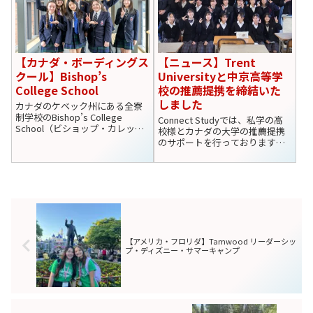
【カナダ・ボーディングス
【ニュース】Trent
クール】Bishop’s
Universityと中京高等学
College School
校の推薦提携を締結いた
しました
カナダのケベック州にある全寮
制学校のBishop’s College
Connect Studyでは、私学の高
School（ビショップ・カレッ
校様とカナダの大学の推薦提携
ジ・スクール）の紹介です。
のサポートを行っております。
IB、STEM教育導入校であり、ま
この度、岐阜県の私学中京高等
た発達に特性のあるお子様の受
学校様とカナダの公立大学Trent
け入れを行なっています。
Universityの推薦提携のサポート
を行い、中京高等学校で一定の
成績を収め...
【アメリカ・フロリダ】Tamwood リーダーシッ
プ・ディズニー・サマーキャンプ