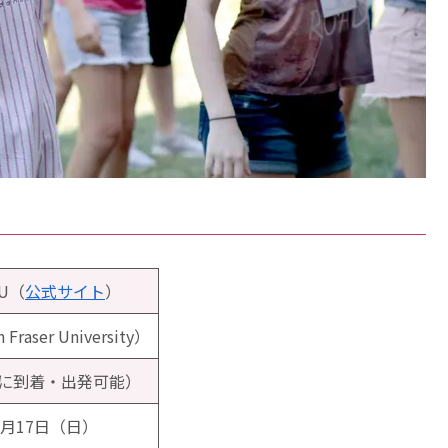
FU（
公式サイト
）
er University）
に到着・出発可能）
8月17日（日）